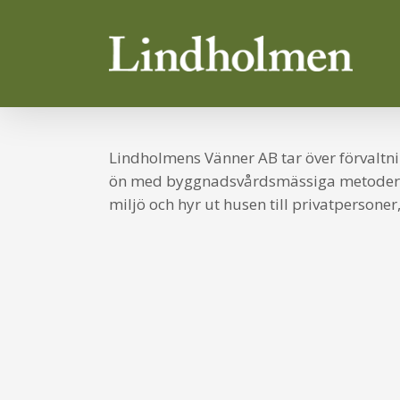
Skip
to
main
content
Lindholmens Vänner AB tar över förvaltn
ön med byggnadsvårdsmässiga metoder. L
miljö och hyr ut husen till privatpersoner